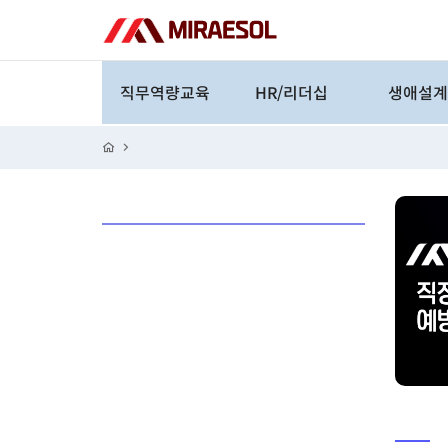
직무역량교육
HR/리더십
생애설
직무교육
리더십
은퇴
업무역량
계층교육
재무설
라이프
취업/창
재테크
인문/예술/
성공/실패