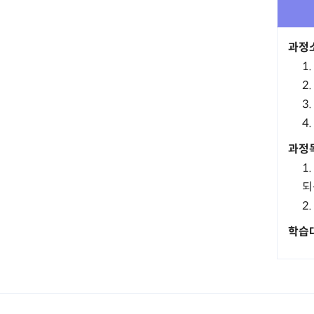
과정
1
2
3
4
과정
1
되
2
학습