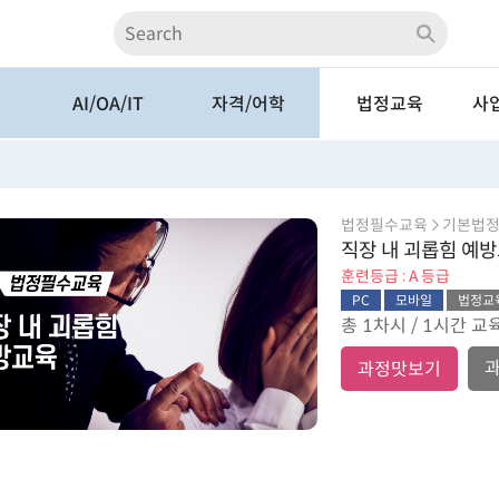
계
AI/OA/IT
자격/어학
법정교육
사
AI/ChatGPT
자격/시험
법정필수교육
전
계
OA
어학
산업안전교육
A
법정필수교육  기본법
인터넷활용
경비교육
심
직장 내 괴롭힘 예
훈련등급 : A 등급
업
멀티미디어
테스트과정
중소
PC
모바일
법정교
데이터분석
관리감독자 ZOOM
총 1차시 / 1시간 
역사
과정맛보기
사례