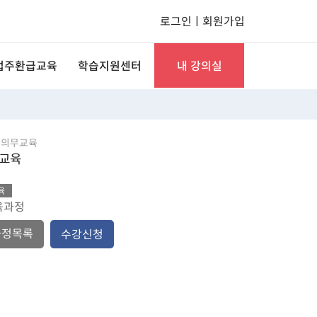
로그인
ㅣ
회원가입
업주환급교육
학습지원센터
내 강의실
문직무과정
미래솔 공지사항
수강관리
I 기초 훈련
자주묻는질문
신청/결제 관리
정의무교육
사중인과정
학습자료실
상담관리
방교육
기업인재키움
1:1문의
회원정보 관리
육
교육과정
본인인증 안내
세컨라이프레터
과정목록
수강신청