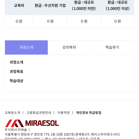
환급 : 대규모
환급 : 대규모
교육비
환급 : 우선지원 기업
(1,000인 미만)
(1,000인 이상)
0 원
0 원
0 원
0 원
과정소개
강의목차
학습후기
과정소개
과정목표
학습대상
교육원소개
ㅣ
고용환급과정안내
ㅣ
이용약관
ㅣ
개인정보 취급방침
주식회사 미래솔 ㅣ
서울특별시 영등포구 경인로 775, 1동 10층 1007호(문래동3가, 에이스하이테크시티)