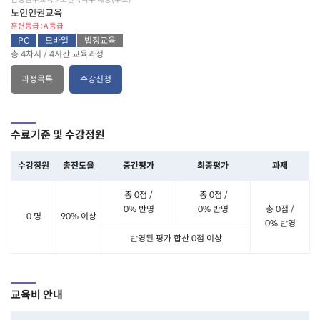
노인인권교육
훈련등급 : A 등급
PC
모바일
법정교육
총 4차시 / 4시간 교육과정
과정목록
수강신청
수료기준 및 수강정원
수강정원
총진도율
중간평가
최종평가
과제
총 0점 /
총 0점 /
0% 반영
0% 반영
총 0점 /
0 명
90% 이상
0% 반영
반영된 평가 합산 0점 이상
교육비 안내