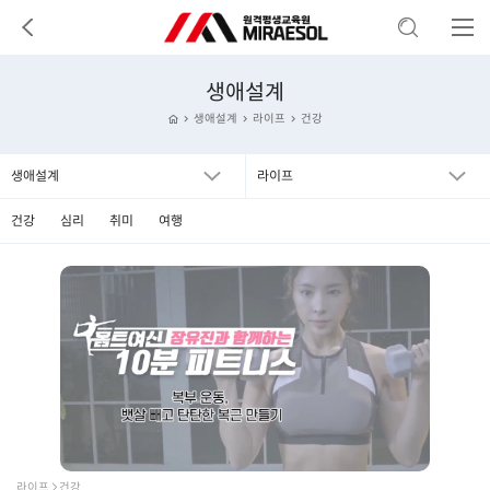
생애설계
생애설계
라이프
건강
생애설계
라이프
건강
심리
취미
여행
라이프  건강