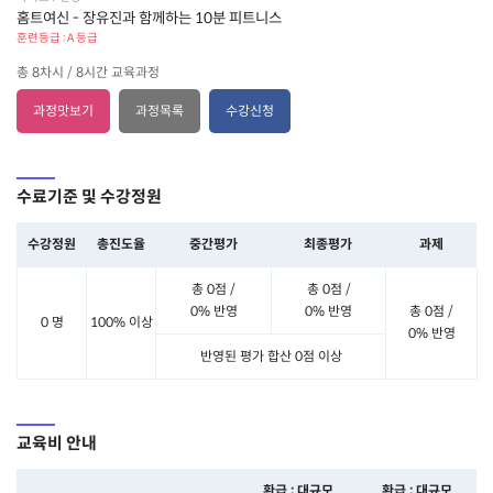
홈트여신 - 장유진과 함께하는 10분 피트니스
훈련등급 : A 등급
총 8차시 / 8시간 교육과정
과정맛보기
과정목록
수강신청
수료기준 및 수강정원
수강정원
총진도율
중간평가
최종평가
과제
총 0점 /
총 0점 /
0% 반영
0% 반영
총 0점 /
0 명
100% 이상
0% 반영
반영된 평가 합산 0점 이상
교육비 안내
환급 : 대규모
환급 : 대규모