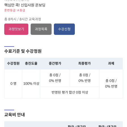
핵심만 콕! 신입사원 온보딩
훈련등급 : A 등급
총 8차시 / 8시간 교육과정
과정맛보기
과정목록
수강신청
수료기준 및 수강정원
수강정원
총진도율
중간평가
최종평가
과제
총 0점 /
총 0점 /
0% 반영
0% 반영
총 0점 /
0 명
100% 이상
0% 반영
반영된 평가 합산 0점 이상
교육비 안내
환급 : 대규모
환급 : 대규모