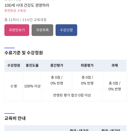
100세 시대 건강도 경영하라
훈련등급 : A 등급
총 11차시 / 11시간 교육과정
과정맛보기
과정목록
수강신청
수료기준 및 수강정원
수강정원
총진도율
중간평가
최종평가
과제
총 0점 /
총 0점 /
0% 반영
0% 반영
총 0점 /
0 명
100% 이상
0% 반영
반영된 평가 합산 0점 이상
교육비 안내
환급 : 대규모
환급 : 대규모