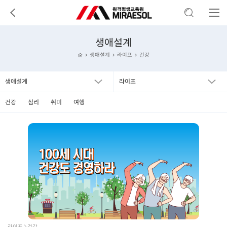
생애설계
생애설계
라이프
건강
생애설계
라이프
건강
심리
취미
여행
라이프  건강