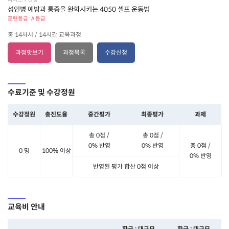
성인병 예방과 통증을 완화시키는 4050 셀프 운동법
훈련등급 : A 등급
총 14차시 / 14시간 교육과정
과정맛보기
과정목록
수강신청
수료기준 및 수강정원
수강정원
총진도율
중간평가
최종평가
과제
총 0점 /
총 0점 /
0% 반영
0% 반영
총 0점 /
0 명
100% 이상
0% 반영
반영된 평가 합산 0점 이상
교육비 안내
환급 : 대규모
환급 : 대규모