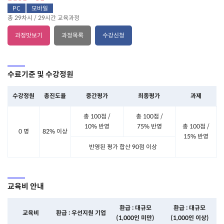
PC
모바일
총 29차시 / 29시간 교육과정
과정맛보기
과정목록
수강신청
수료기준 및 수강정원
수강정원
총진도율
중간평가
최종평가
과제
총 100점 /
총 100점 /
10% 반영
75% 반영
총 100점 /
0 명
82% 이상
15% 반영
반영된 평가 합산 90점 이상
교육비 안내
환급 : 대규모
환급 : 대규모
교육비
환급 : 우선지원 기업
(1,000인 미만)
(1,000인 이상)