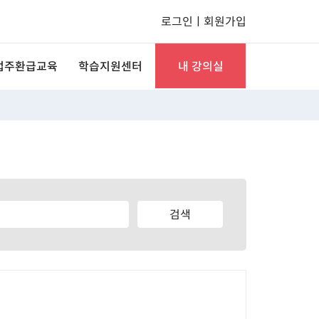
로그인
ㅣ
회원가입
업주환급교육
학습지원센터
내 강의실
문직무과정
미래솔 공지사항
수강관리
I 기초 훈련
자주묻는질문
신청/결제 관리
사중인과정
학습자료실
상담관리
기업인재키움
1:1문의
회원정보 관리
본인인증 안내
세컨라이프레터