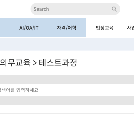
계
AI/OA/IT
자격/어학
법정교육
사
AI/ChatGPT
자격/시험
법정필수교육
전
계
OA
어학
산업안전교육
A
의무교육 > 테스트과정
인터넷활용
경비교육
심
업
멀티미디어
테스트과정
중소
데이터분석
관리감독자 ZOOM
역사
사례