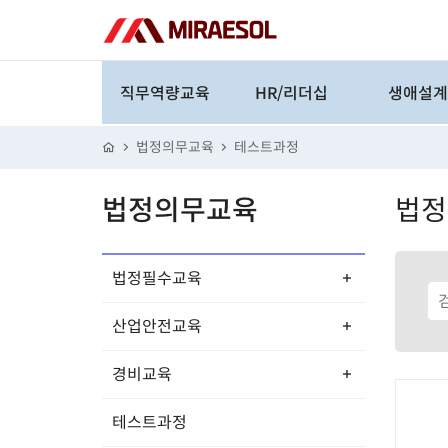
직무역량교육
HR/리더십
생애설
직무교육
리더십
은퇴
법정의무교육
테스트과정
업무역량
계층교육
재무설
법정의무교육
법정
라이프
취업/창
법정필수교육
재테크
산업안전교육
인문/예술/
성공/실패
경비교육
테스트과정