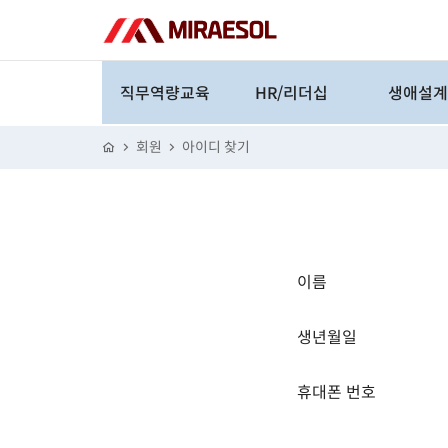
직무역량교육
HR/리더십
생애설
직무교육
리더십
은퇴
회원
아이디 찾기
업무역량
계층교육
재무설
라이프
취업/창
이름
재테크
인문/예술/
생년월일
성공/실패
휴대폰 번호