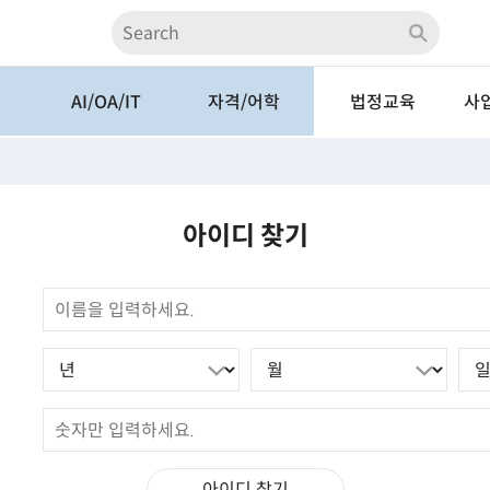
계
AI/OA/IT
자격/어학
법정교육
사
AI/ChatGPT
자격/시험
법정필수교육
전
계
OA
어학
산업안전교육
A
아이디 찾기
인터넷활용
경비교육
심
업
멀티미디어
테스트과정
중소
데이터분석
관리감독자 ZOOM
역사
사례