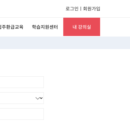
로그인
ㅣ
회원가입
업주환급교육
학습지원센터
내 강의실
문직무과정
미래솔 공지사항
수강관리
I 기초 훈련
자주묻는질문
신청/결제 관리
사중인과정
학습자료실
상담관리
기업인재키움
1:1문의
회원정보 관리
본인인증 안내
세컨라이프레터